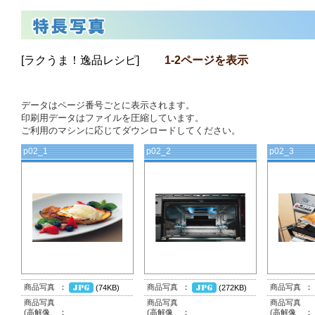
[ラクうま！逸品レシピ]
1-2ページを表示
データはページ番号ごとに表示されます。
印刷用データはファイルを圧縮しています。
ご利用のマシンに応じてダウンロードしてください。
p02_1
p02_2
p02_3
商品写真
：
商品写真
：
商品写真
：
(74KB)
(272KB)
商品写真
商品写真
商品写真
(高解像
：
(高解像
：
(高解像
：