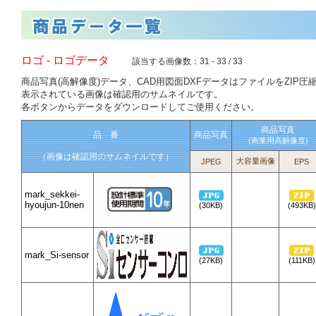
ロゴ - ロゴデータ
該当する画像数：31 - 33 / 33
商品写真(高解像度)データ、CAD用図面DXFデータはファイルをZIP圧
表示されている画像は確認用のサムネイルです。
各ボタンからデータをダウンロードしてご使用ください。
商品写真
品 番
商品写真
(商業用高解像度)
（画像は確認用のサムネイルです）
大容量画像
JPEG
EPS
mark_sekkei-
hyoujun-10nen
(30KB)
(493KB)
mark_Si-sensor
(27KB)
(111KB)