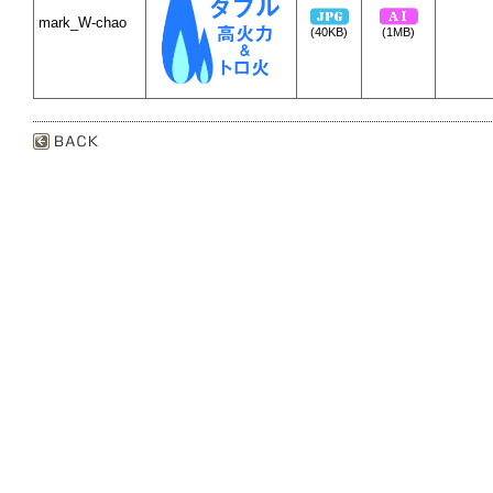
mark_W-chao
(40KB)
(1MB)